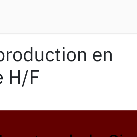
il
Nos Filiales
Rejoignez-nous
Formations
Postes
production en
e H/F